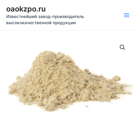
Перейти
oaokzpo.ru
к
Известнейший завод-производитель
содержимому
Main
высококачественной продукции
Men