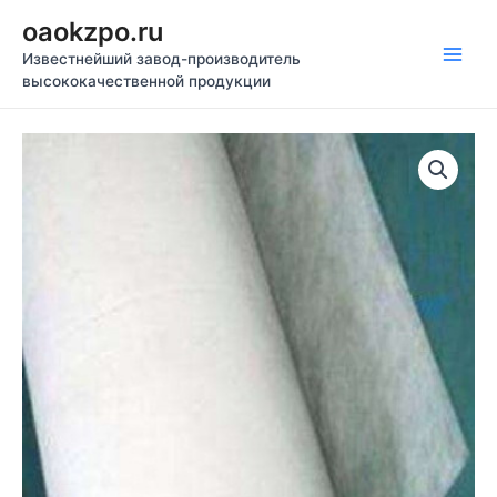
Перейти
oaokzpo.ru
к
Известнейший завод-производитель
содержимому
Main
высококачественной продукции
Men