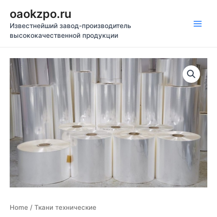
Перейти
oaokzpo.ru
к
Известнейший завод-производитель
содержимому
Main
высококачественной продукции
Men
Home
/ Ткани технические