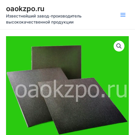
Перейти
oaokzpo.ru
к
Известнейший завод-производитель
содержимому
Main
высококачественной продукции
Men