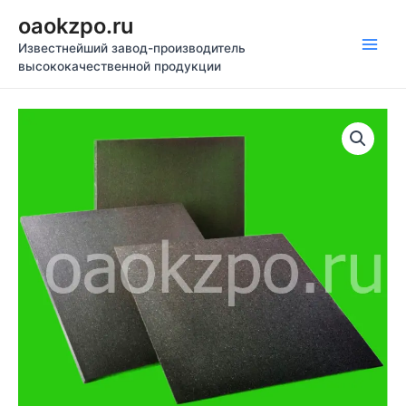
Перейти
oaokzpo.ru
к
Известнейший завод-производитель
содержимому
Main
высококачественной продукции
Men