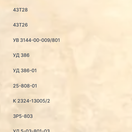
43Т28
43Т26
УВ 3144-00-009/801
УД 386
УД 386-01
25-808-01
К 2324-13005/2
ЗР5-803
УД 5-03-801-03