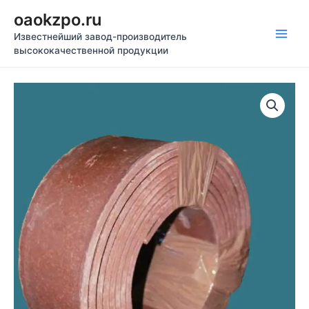
Перейти
oaokzpo.ru
к
Известнейший завод-производитель
содержимому
Main
высококачественной продукции
Men