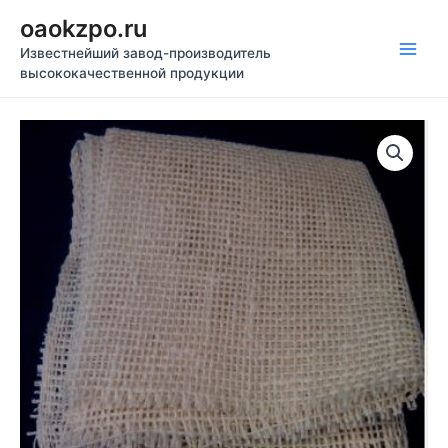
Перейти
oaokzpo.ru
к
Известнейший завод-производитель
содержимому
Main
высококачественной продукции
Men