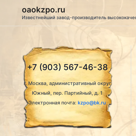
Перейти
oaokzpo.ru
к
Известнейший завод-производитель высококаче
содержимому
+7 (903) 567-46-38
г. Москва, административный округ
Южный, пер. Партийный, д. 1
Электронная почта:
kzpo@bk.ru