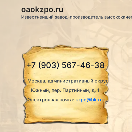
Перейти
oaokzpo.ru
к
Известнейший завод-производитель высококаче
содержимому
+7 (903) 567-46-38
г. Москва, административный округ
Южный, пер. Партийный, д. 1
Электронная почта:
kzpo@bk.ru