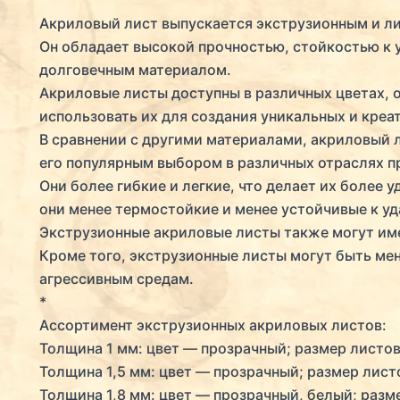
Акриловый лист выпускается экструзионным и л
Он обладает высокой прочностью, стойкостью к у
долговечным материалом.
Акриловые листы доступны в различных цветах, о
использовать их для создания уникальных и креа
В сравнении с другими материалами, акриловый ли
его популярным выбором в различных отраслях 
Они более гибкие и легкие, что делает их более
они менее термостойкие и менее устойчивые к уд
Экструзионные акриловые листы также могут им
Кроме того, экструзионные листы могут быть ме
агрессивным средам.
*
Ассортимент экструзионных акриловых листов:
Толщина 1 мм: цвет — прозрачный; размер листов
Толщина 1,5 мм: цвет — прозрачный; размер листо
Толщина 1,8 мм: цвет — прозрачный, белый; разме